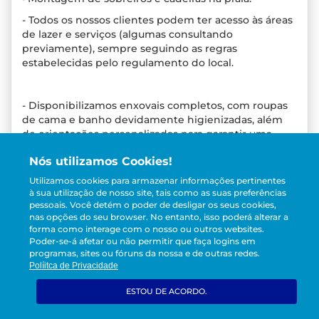
- Todos os nossos clientes podem ter acesso às áreas
de lazer e serviços (algumas consultando
previamente), sempre seguindo as regras
estabelecidas pelo regulamento do local.
- Disponibilizamos enxovais completos, com roupas
de cama e banho devidamente higienizadas, além
de orientações personalizadas para garantir uma
estadia confortável.
Nós utilizamos Cookies!
-Check-in das 15h às 23h e checkout até às 12h.
Utilizamos cookies para armazenar informações pertinentes
- Check-in antecipado e check-out tardio disponíveis
à sua utilização de nosso site, tais como as suas preferências
mediante solicitação e confirmação de
pessoais.
Você detém o poder de desligar os seus cookies,
nas opções do seu browser. No entanto, isso poderá alterar a
disponibilidade.
forma como interage com o nosso ou outros websites.
Poder-se-á afetar ou não permitir que faça logins em
programas, sites ou fóruns da nossa e de outras redes.
Políitca de Privacidade
ESTOU DE ACORDO.