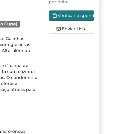
por noite
Verificar disponibilidade
do Cupe)
Enviar Lista
 de Galinhas
 com graciosas
 Alto, além do
com 1 cama de
onta com cozinha
ros. O condomínio
 oferece
paço fitness para
 micro-ondas,