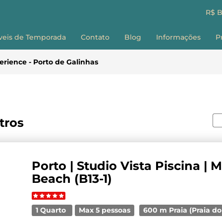
R$ 
veis de Temporada
Contato
Blog
Informações
P
Sobre nós
E
rience - Porto de Galinhas
Como Reservar
G
Perguntas Frequ
Termos e Condiç
F
ltros
Porto | Studio Vista Piscina | 
Beach (B13-1)
1 Quarto
Max 5 pessoas
600 m Praia (Praia d