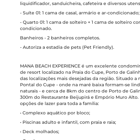
liquidificador, sanduicheira, cafeteira e diversos utensí
- Suíte 01: 1 cama de casal, armário e ar-condicionado;
- Quarto 01: 1 cama de solteiro + 1 cama de solteiro c
condicionado.
Banheiros - 2 banheiros completos.
- Autoriza a estadia de pets (Pet Friendly).
MANA BEACH EXPERIENCE é um excelente condomíni
de resort localizado na Praia do Cupe, Porto de Gali
das localizações mais desejadas da região. Situado 
Pontal do Cupe - onde na maré baixa formam-se lind
naturais - e cerca de 8km do centro de Porto de Gal
300m do Restaurante Beijupirá e Empório Muro Alto. 
opções de lazer para toda a família:
• Complexo aquático por bloco;
• Piscinas adulto e infantil, com praia e raia;
• Deck molhados;