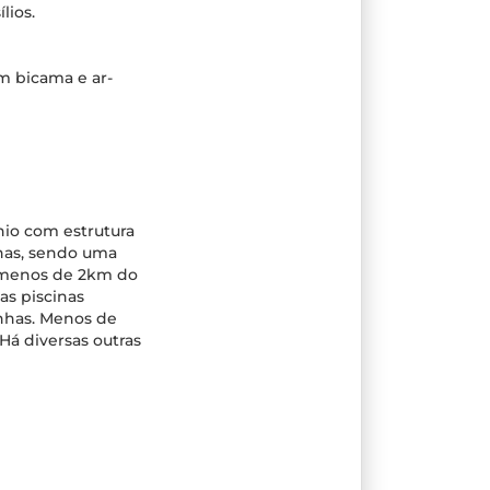
lios.
om bicama e ar-
o com estrutura
nhas, sendo uma
a menos de 2km do
as piscinas
inhas. Menos de
Há diversas outras