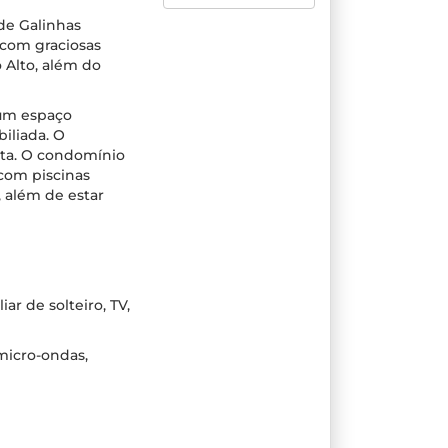
 de Galinhas
 com graciosas
 Alto, além do
 um espaço
iliada. O
eta. O condomínio
com piscinas
, além de estar
ar de solteiro, TV,
 micro-ondas,