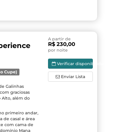
A partir de
R$ 230,00
perience
por noite
Verificar disponibilidade
do Cupe)
Enviar Lista
 de Galinhas
 com graciosas
 Alto, além do
no primeiro andar,
a de casal e área
uíte com cama de
ondomínio Mana