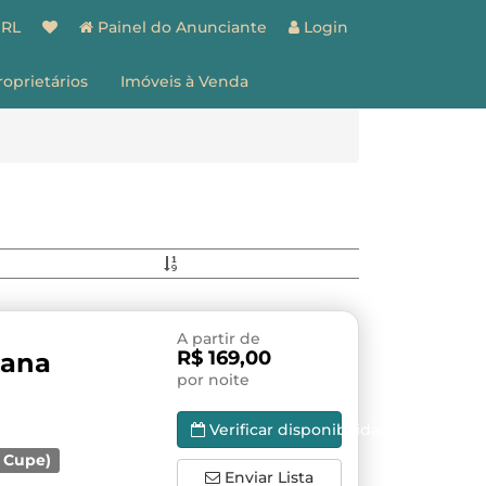
BRL
Painel do Anunciante
Login
roprietários
Imóveis à Venda
spaço do Proprietário
estão de Imóveis
entes
Vantagens
ões
Como Funciona
ale Conosco
A partir de
R$ 169,00
Mana
por noite
Verificar disponibilidade
o Cupe)
Enviar Lista