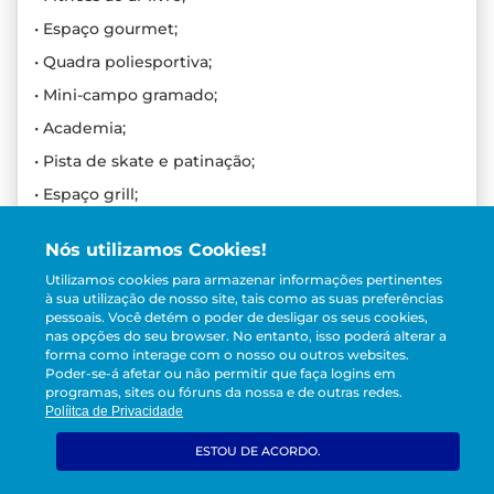
• Espaço gourmet;
• Quadra poliesportiva;
• Mini-campo gramado;
• Academia;
• Pista de skate e patinação;
• Espaço grill;
• Salão de jogos.
Nós utilizamos Cookies!
- Todos os nossos clientes podem ter acesso às áreas
Utilizamos cookies para armazenar informações pertinentes
de lazer e serviços (algumas consultando
à sua utilização de nosso site, tais como as suas preferências
previamente), sempre seguindo as regras
pessoais.
Você detém o poder de desligar os seus cookies,
estabelecidas pelo regulamento do local.
nas opções do seu browser. No entanto, isso poderá alterar a
forma como interage com o nosso ou outros websites.
**Manutenção de Piscina 2026
Poder-se-á afetar ou não permitir que faça logins em
A Carneiros Temporada, no compromisso com a
programas, sites ou fóruns da nossa e de outras redes.
Políitca de Privacidade
transparência, informa o fechamento programado da
piscina para manutenção preventiva, a partir das 12h,
ESTOU DE ACORDO.
nas seguintes datas de 2026::
Jan: 07 e 21 | Fev: 11 e 25 | Mar: 04 e 18 | Abr: 01 e 15 |