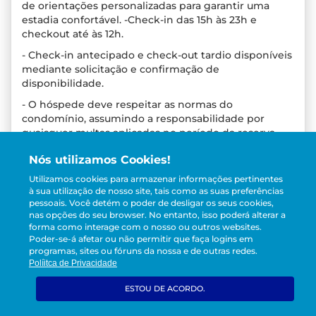
de orientações personalizadas para garantir uma
estadia confortável. -Check-in das 15h às 23h e
checkout até às 12h.
- Check-in antecipado e check-out tardio disponíveis
mediante solicitação e confirmação de
disponibilidade.
- O hóspede deve respeitar as normas do
condomínio, assumindo a responsabilidade por
quaisquer multas aplicadas no período da reserva.
- Esta acomodação não oferece café da manhã, o
Nós utilizamos Cookies!
pagamento do consumo do café da manhã é
Utilizamos cookies para armazenar informações pertinentes
efetuado diretamente ao restaurante.
à sua utilização de nosso site, tais como as suas preferências
pessoais.
Você detém o poder de desligar os seus cookies,
nas opções do seu browser. No entanto, isso poderá alterar a
forma como interage com o nosso ou outros websites.
A partir de
Poder-se-á afetar ou não permitir que faça logins em
R$ 447,00
programas, sites ou fóruns da nossa e de outras redes.
Políitca de Privacidade
por noite
ESTOU DE ACORDO.