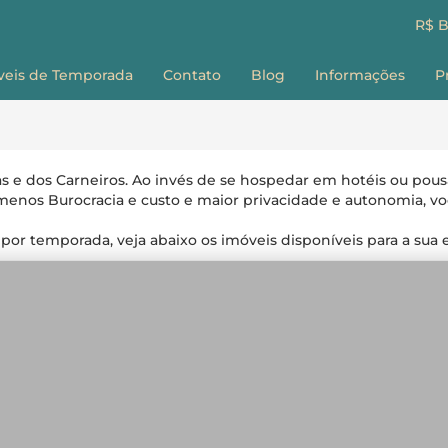
R$ 
veis de Temporada
Contato
Blog
Informações
P
Sobre nós
E
Como Reservar
G
Perguntas Frequ
s e dos Carneiros. Ao invés de se hospedar em hotéis ou pous
Termos e Condiç
enos Burocracia e custo e maior privacidade e autonomia, v
F
 por temporada, veja abaixo os imóveis disponíveis para a sua e