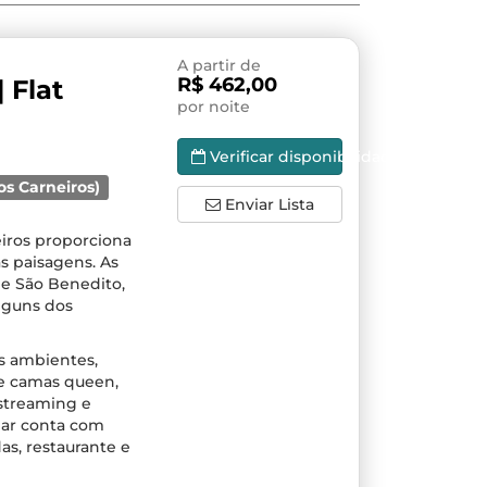
A partir de
R$ 462,00
 Flat
por noite
Verificar disponibilidade
os Carneiros)
Enviar Lista
eiros proporciona
s paisagens. As
de São Benedito,
lguns dos
ês ambientes,
de camas queen,
 streaming e
mar conta com
as, restaurante e