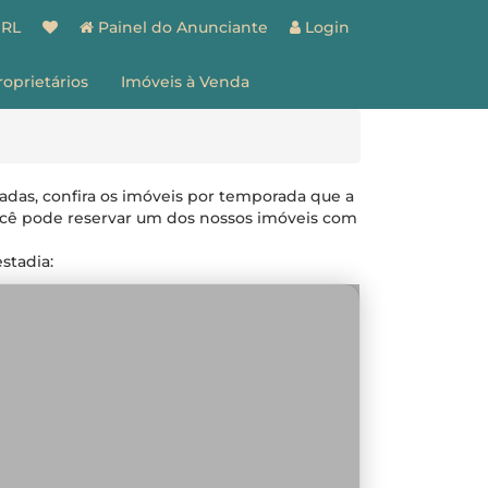
BRL
Painel do Anunciante
Login
roprietários
Imóveis à Venda
spaço do Proprietário
estão de Imóveis
entes
Vantagens
adas, confira os imóveis por temporada que a
ões
Como Funciona
ocê pode reservar um dos nossos imóveis com
ale Conosco
stadia: