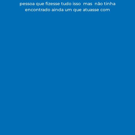
pessoa que fizesse tudo isso mas não tinha
encontrado ainda um que atuasse com
profissionalismo e exclusividade. Após me
indicarem Rafael eu passei a fica tranquila
porque a minha casa de praia estava em boas
mãos. Ele tem feito um trabalho incrível e tem
recebido ótimas avaliações dos hóspedes, o que
me deixa bastante confiante com a
administração do meu imóvel. O número de
aluguéis superou minhas expectativas. Espero
que o negócio continue animado...