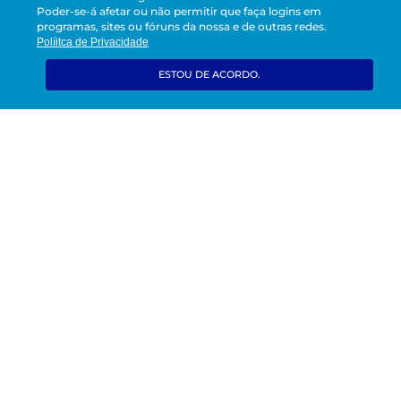
Poder-se-á afetar ou não permitir que faça logins em
excelência em hospitalidade.
programas, sites ou fóruns da nossa e de outras redes.
Políitca de Privacidade
ESTOU DE ACORDO.