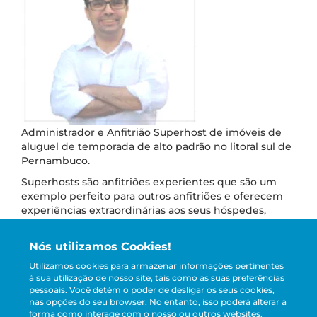
Administrador e Anfitrião Superhost de imóveis de
aluguel de temporada de alto padrão no litoral sul de
Pernambuco.
Superhosts são anfitriões experientes que são um
exemplo perfeito para outros anfitriões e oferecem
experiências extraordinárias aos seus hóspedes,
segundo o Airbnb, maior portal de aluguel de
temporada do mundo.
Nós utilizamos Cookies!
CEO da Pernambuco Temporada e Carneiros
Utilizamos cookies para armazenar informações pertinentes
Temporada, marcas que representam sua empresa
à sua utilização de nosso site, tais como as suas preferências
especializada em aluguel de curta temporada
pessoais.
Você detém o poder de desligar os seus cookies,
(aluguel de férias) e que tem dedicação exclusiva
nas opções do seu browser. No entanto, isso poderá alterar a
forma como interage com o nosso ou outros websites.
focada no atendimento aos nossos hóspedes com