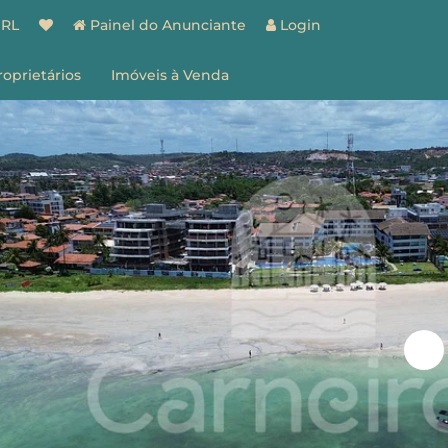
BRL
Painel do Anunciante
Login
roprietários
Imóveis à Venda
spaço do Proprietário
estão de Imóveis
entes
Vantagens
ões
Como Funciona
ale Conosco