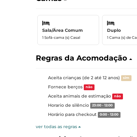
Sala/Área Comum
Duplo
1 Sofá-cama (s) Casal
1 Cama (s) de Ca
Regras da Acomodação
Aceita crianças (de 2 até 12 anos)
sim
Fornece berços
não
Aceita animais de estimação
não
Horario de silêncio
23:00 - 12:00
Horário para checkout
0:00 - 12:00
ver todas as regras