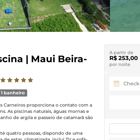
A partir de
cina | Maui Beira-
R$ 253,00
por noite
1 banheiro
dos Carneiros proporciona o contato com a
s. As piscinas naturais, águas mornas e
banho de argila e passeio de catamarã são
té quatro pessoas, dispondo de uma
 de estar, climatizada, inclui TV e sofá-