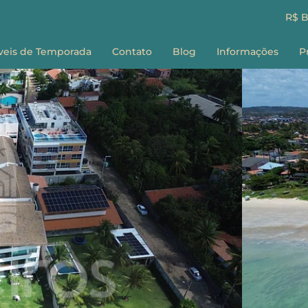
R$ 
veis de Temporada
Contato
Blog
Informações
P
Sobre nós
E
Como Reservar
G
Perguntas Frequ
Termos e Condiç
F