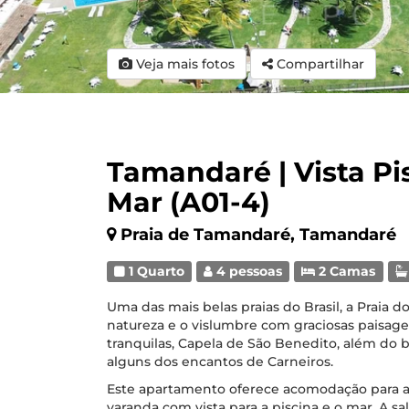
Veja mais fotos
Compartilhar
Tamandaré | Vista Pis
Mar (A01-4)
Praia de Tamandaré, Tamandaré
1 Quarto
4 pessoas
2 Camas
Uma das mais belas praias do Brasil, a Praia 
natureza e o vislumbre com graciosas paisagen
tranquilas, Capela de São Benedito, além do 
alguns dos encantos de Carneiros.
Este apartamento oferece acomodação para a
varanda com vista para a piscina e o mar. A sala