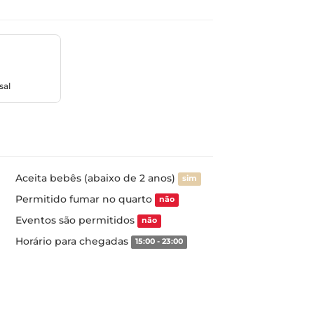
sal
Aceita bebês (abaixo de 2 anos)
sim
Permitido fumar no quarto
não
Eventos são permitidos
não
Horário para chegadas
15:00 - 23:00