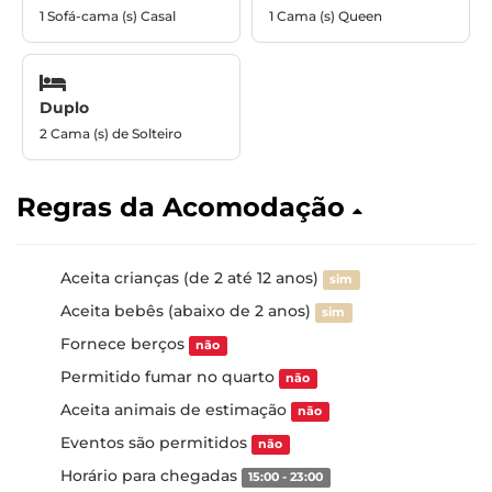
1 Sofá-cama (s) Casal
1 Cama (s) Queen
Duplo
2 Cama (s) de Solteiro
Regras da Acomodação
Aceita crianças (de 2 até 12 anos)
sim
Aceita bebês (abaixo de 2 anos)
sim
Fornece berços
não
Permitido fumar no quarto
não
Aceita animais de estimação
não
Eventos são permitidos
não
Horário para chegadas
15:00 - 23:00