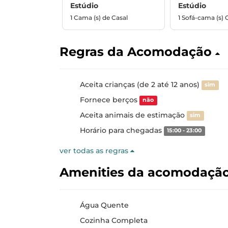
Estúdio
Estúdio
1 Cama (s) de Casal
1 Sofá-cama (s) 
Regras da Acomodação
Aceita crianças (de 2 até 12 anos)
sim
Fornece berços
não
Aceita animais de estimação
sim
Horário para chegadas
15:00 - 23:00
ver todas as regras
Amenities da acomodaçã
Água Quente
Cozinha Completa