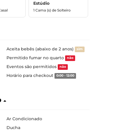
Estúdio
Casal
1 Cama (s) de Solteiro
Aceita bebês (abaixo de 2 anos)
sim
Permitido fumar no quarto
não
Eventos são permitidos
não
Horário para checkout
0:00 - 12:00
o
Ar Condicionado
Ducha