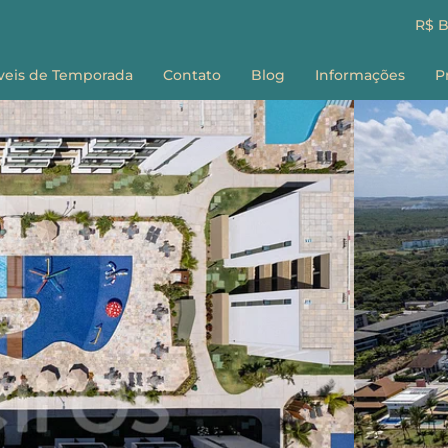
R$ 
veis de Temporada
Contato
Blog
Informações
P
Sobre nós
E
Como Reservar
G
Perguntas Frequ
Termos e Condiç
F