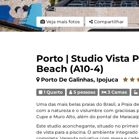
Veja mais fotos
Compartilhar
Porto | Studio Vista 
Beach (A10-4)
Porto De Galinhas, Ipojuca
1 Quarto
5 pessoas
3 Camas
Uma das mais belas praias do Brasil, a Praia 
com a natureza e o vislumbre com graciosas p
Cupe e Muro Alto, além do pontal de Maracaípe
Este studio aconchegante, situado no primei
de vista para a piscina. O ambiente integrado
completa. Varanda privativa com mesa e cad