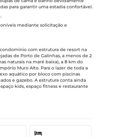
 roupas de cama e banho devidamente
das para garantir uma estadia confortável.
.
oníveis mediante solicitação e
ondomínio com estrutura de resort na
ejadas de Porto de Galinhas, a menos de 2
as naturais na maré baixa), a 8 km do
mpório Muro Alto. Para o lazer de toda a
exo aquático por bloco com piscinas
lhados e gazebo. A estrutura conta ainda
espaço kids, espaço fitness e restaurante