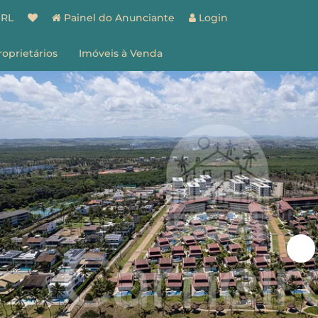
BRL
Painel do Anunciante
Login
roprietários
Imóveis à Venda
spaço do Proprietário
estão de Imóveis
entes
Vantagens
ões
Como Funciona
ale Conosco