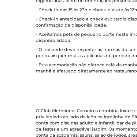
higienizadas, além de orientações personaliza
- Check-in das 15 às 23h e check-out até às 12h
- Check-in antecipado e check-out tardio disp
confirmação de disponibilidade.
- Aceitamos pets de pequeno porte neste imó
disponibilidade.
- O hóspede deve respeitar as normas do co
por quaisquer multas aplicadas no período da
- Esta acomodação não oferece café da manh
manhã é efetuado diretamente ao restaurant
O Club Meridional Carneiros combina luxo e la
privilegiada ao lado da icônica Igrejinha de S
conta com piscinas adulto e infantil, bar de p
de festas e um agradável jardim. Os momento
conta da academia, sauna, salão de jogos, área