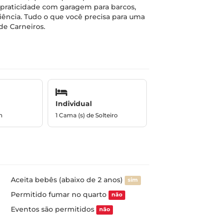
l praticidade com garagem para barcos,
niência. Tudo o que você precisa para uma
de Carneiros.
Individual
n
1 Cama (s) de Solteiro
Aceita bebês (abaixo de 2 anos)
sim
Permitido fumar no quarto
não
Eventos são permitidos
não