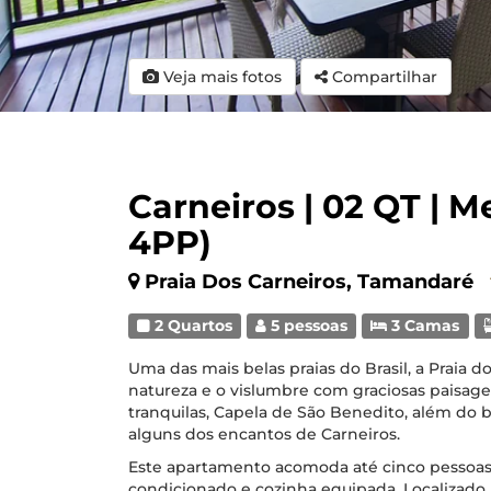
Veja mais fotos
Compartilhar
Carneiros | 02 QT | M
4PP)
Praia Dos Carneiros, Tamandaré
2 Quartos
5 pessoas
3 Camas
Uma das mais belas praias do Brasil, a Praia 
natureza e o vislumbre com graciosas paisagen
tranquilas, Capela de São Benedito, além do 
alguns dos encantos de Carneiros.
Este apartamento acomoda até cinco pessoa
condicionado e cozinha equipada. Localizado n