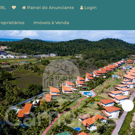
BRL
Painel do Anunciante
Login
roprietários
Imóveis à Venda
spaço do Proprietário
estão de Imóveis
entes
Vantagens
ões
Como Funciona
ale Conosco