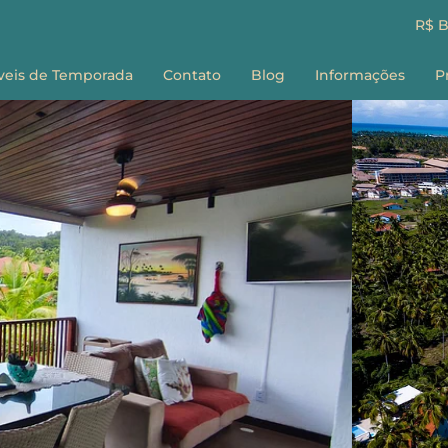
R$ 
veis de Temporada
Contato
Blog
Informações
P
Sobre nós
E
Como Reservar
G
Perguntas Frequ
Termos e Condiç
F