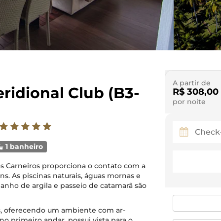
A partir de
eridional Club (B3-
R$ 308,00
por noite
1 banheiro
dos Carneiros proporciona o contato com a
s. As piscinas naturais, águas mornas e
banho de argila e passeio de catamarã são
s, oferecendo um ambiente com ar-
o primeiro andar, possui vista para o