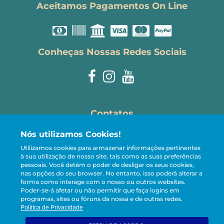
Aceitamos Pagamentos On Line
Conheças Nossas Redes Sociais
Contatos
Nós utilizamos Cookies!
reservas@carneirostemporada.com
Utilizamos cookies para armazenar informações pertinentes
+55 81 98107-5005
à sua utilização de nosso site, tais como as suas preferências
pessoais.
Você detém o poder de desligar os seus cookies,
CRECI 13.221-J
nas opções do seu browser. No entanto, isso poderá alterar a
forma como interage com o nosso ou outros websites.
Poder-se-á afetar ou não permitir que faça logins em
programas, sites ou fóruns da nossa e de outras redes.
© Carneiros Temporada - Aluguéis de Temporada ·
Políitca de Privacidade
CNPJ: 27.059.365/0001-48