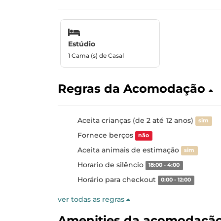
Estúdio
1 Cama (s) de Casal
Regras da Acomodação
Aceita crianças (de 2 até 12 anos)
sim
Fornece berços
não
Aceita animais de estimação
sim
Horario de silêncio
18:00 - 4:00
Horário para checkout
0:00 - 12:00
ver todas as regras
Amenities da acomodaçã