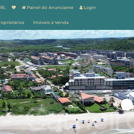
BRL
Painel do Anunciante
Login
roprietários
Imóveis à Venda
spaço do Proprietário
estão de Imóveis
entes
Vantagens
ões
Como Funciona
ale Conosco