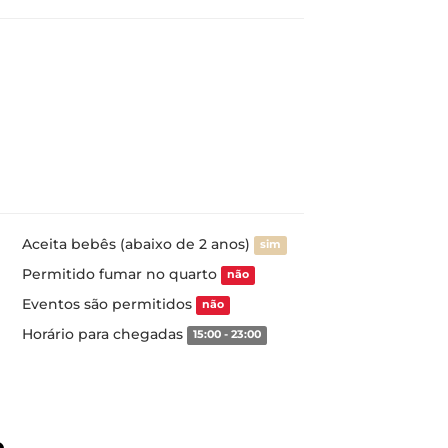
Aceita bebês (abaixo de 2 anos)
sim
Permitido fumar no quarto
não
Eventos são permitidos
não
Horário para chegadas
15:00 - 23:00
o