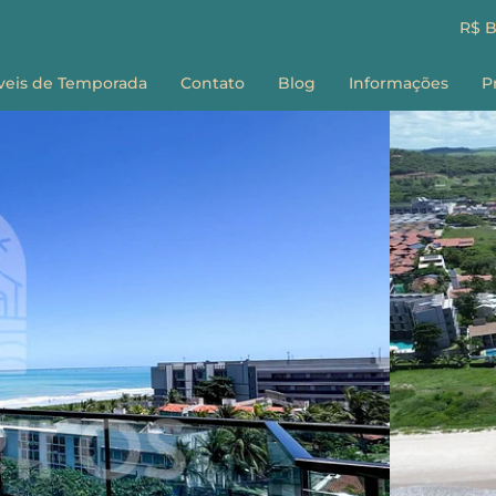
R$ 
veis de Temporada
Contato
Blog
Informações
P
Sobre nós
E
Como Reservar
G
Perguntas Frequ
Termos e Condiç
F