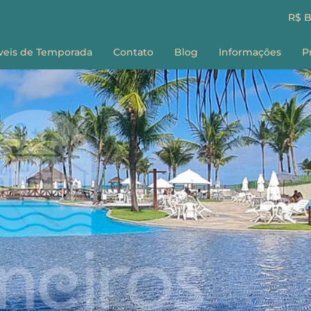
R$ 
veis de Temporada
Contato
Blog
Informações
P
Sobre nós
E
Como Reservar
G
Perguntas Frequ
Termos e Condiç
F