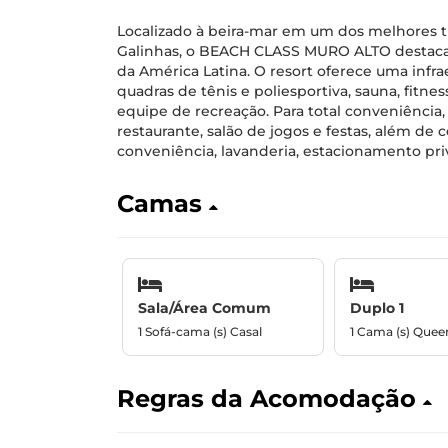
Localizado à beira-mar em um dos melhores t
Galinhas, o BEACH CLASS MURO ALTO destaca-
da América Latina. O resort oferece uma infr
quadras de tênis e poliesportiva, sauna, fitne
equipe de recreação. Para total conveniência,
restaurante, salão de jogos e festas, além de 
conveniência, lavanderia, estacionamento priv
Camas
Sala/Área Comum
Duplo 1
1 Sofá-cama (s) Casal
1 Cama (s) Quee
Regras da Acomodação