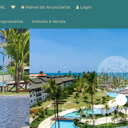
BRL
Painel do Anunciante
Login
roprietários
Imóveis à Venda
spaço do Proprietário
estão de Imóveis
entes
Vantagens
ões
Como Funciona
ale Conosco