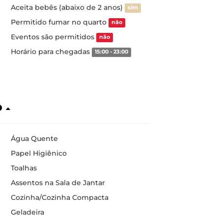
Aceita bebês (abaixo de 2 anos)
sim
Permitido fumar no quarto
não
Eventos são permitidos
não
Horário para chegadas
15:00 - 23:00
o
Água Quente
Papel Higiênico
Toalhas
Assentos na Sala de Jantar
Cozinha/Cozinha Compacta
Geladeira