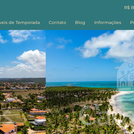
R$ 
veis de Temporada
Contato
Blog
Informações
P
Sobre nós
E
Como Reservar
G
Perguntas Frequ
Termos e Condiç
F