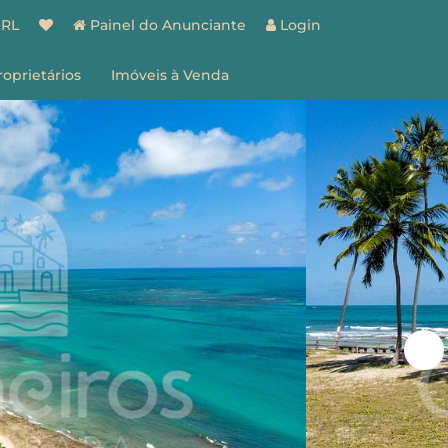
BRL
Painel do Anunciante
Login
roprietários
Imóveis à Venda
spaço do Proprietário
estão de Imóveis
entes
Vantagens
ões
Como Funciona
ale Conosco