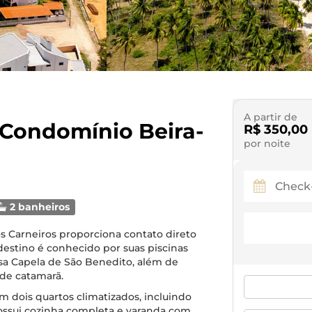
A partir de
| Condomínio Beira-
R$ 350,00
por noite
2 banheiros
dos Carneiros proporciona contato direto
estino é conhecido por suas piscinas
osa Capela de São Benedito, além de
 de catamarã.
dois quartos climatizados, incluindo
possui cozinha completa e varanda com