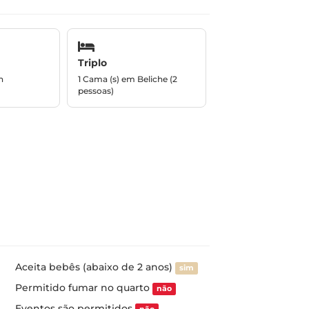
Triplo
n
1 Cama (s) em Beliche (2
pessoas)
Aceita bebês (abaixo de 2 anos)
sim
Permitido fumar no quarto
não
Eventos são permitidos