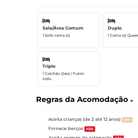
Sala/Área Comum
Duplo
1 Sofá-cama (s)
1 Cama (s) Quee
Triplo
1 Colchão (ões) / Futón
indiv.
Regras da Acomodação
Aceita crianças (de 2 até 12 anos)
sim
Fornece berços
não
Aceita animais de estimação