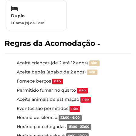
Duplo
1 Cama (s) de Casal
Regras da Acomodação
Aceita crianças (de 2 até 12 anos)
sim
Aceita bebês (abaixo de 2 anos)
sim
Fornece berços
não
Permitido fumar no quarto
não
Aceita animais de estimação
não
Eventos são permitidos
não
Horario de silêncio
22:00 - 6:00
Horário para chegadas
15:00 - 23:00
Horário para checkout