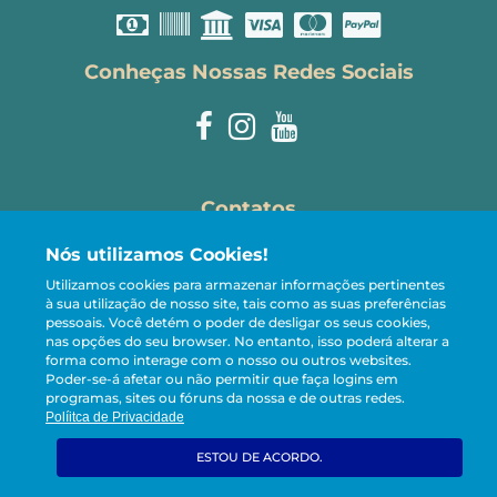
Conheças Nossas Redes Sociais
Contatos
Nós utilizamos Cookies!
reservas@carneirostemporada.com
Utilizamos cookies para armazenar informações pertinentes
+55 81 98107-5005
à sua utilização de nosso site, tais como as suas preferências
pessoais.
Você detém o poder de desligar os seus cookies,
CRECI 13.221-J
nas opções do seu browser. No entanto, isso poderá alterar a
forma como interage com o nosso ou outros websites.
Poder-se-á afetar ou não permitir que faça logins em
programas, sites ou fóruns da nossa e de outras redes.
© Carneiros Temporada - Aluguéis de Temporada ·
Políitca de Privacidade
CNPJ: 27.059.365/0001-48
ESTOU DE ACORDO.
powered by
stays.net
software de aluguel de temporada