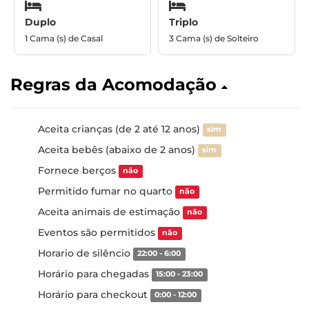
Duplo
Triplo
1 Cama (s) de Casal
3 Cama (s) de Solteiro
Regras da Acomodação
Aceita crianças (de 2 até 12 anos)
sim
Aceita bebês (abaixo de 2 anos)
sim
Fornece berços
não
Permitido fumar no quarto
não
Aceita animais de estimação
não
Eventos são permitidos
não
Horario de silêncio
22:00 - 6:00
Horário para chegadas
15:00 - 23:00
Horário para checkout
0:00 - 12:00