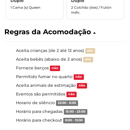
Duplo
Duplo
1 Cama (s) Queen
2 Colchão (ões) / Futón
indiv.
Regras da Acomodação
Aceita crianças (de 2 até 12 anos)
sim
Aceita bebês (abaixo de 2 anos)
sim
Fornece berços
não
Permitido fumar no quarto
não
Aceita animais de estimação
não
Eventos são permitidos
não
Horario de silêncio
22:00 - 6:00
Horário para chegadas
15:00 - 23:00
Horário para checkout
0:00 - 12:00