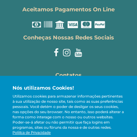
Aceitamos Pagamentos On Line
Conheças Nossas Redes Sociais
Contatos
Nós utilizamos Cookies!
reservas@carneirostemporada.com
Utilizamos cookies para armazenar informações pertinentes
+55 81 98107-5005
à sua utilização de nosso site, tais como as suas preferências
pessoais.
Você detém o poder de desligar os seus cookies,
CRECI 13.221-J
nas opções do seu browser. No entanto, isso poderá alterar a
forma como interage com o nosso ou outros websites.
Poder-se-á afetar ou não permitir que faça logins em
programas, sites ou fóruns da nossa e de outras redes.
© Carneiros Temporada - Aluguéis de Temporada ·
Políitca de Privacidade