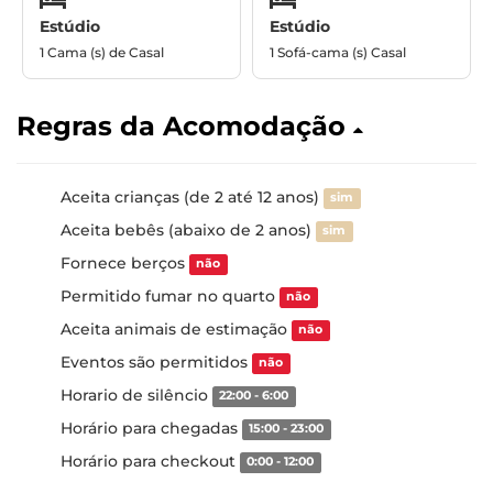
Estúdio
Estúdio
1 Cama (s) de Casal
1 Sofá-cama (s) Casal
Regras da Acomodação
Aceita crianças (de 2 até 12 anos)
sim
Aceita bebês (abaixo de 2 anos)
sim
Fornece berços
não
Permitido fumar no quarto
não
Aceita animais de estimação
não
Eventos são permitidos
não
Horario de silêncio
22:00 - 6:00
Horário para chegadas
15:00 - 23:00
Horário para checkout
0:00 - 12:00