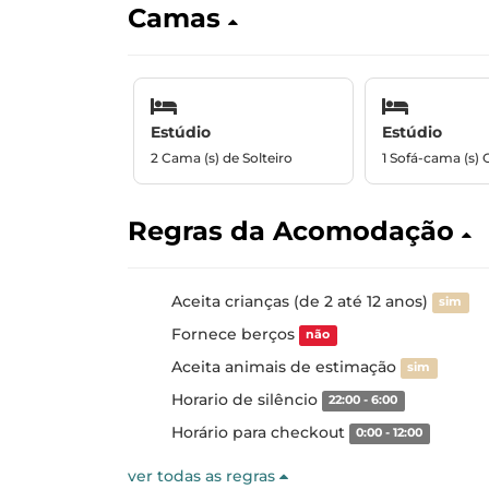
Camas
Estúdio
Estúdio
2 Cama (s) de Solteiro
1 Sofá-cama (s) 
Regras da Acomodação
Aceita crianças (de 2 até 12 anos)
sim
Fornece berços
não
Aceita animais de estimação
sim
Horario de silêncio
22:00 - 6:00
Horário para checkout
0:00 - 12:00
ver todas as regras