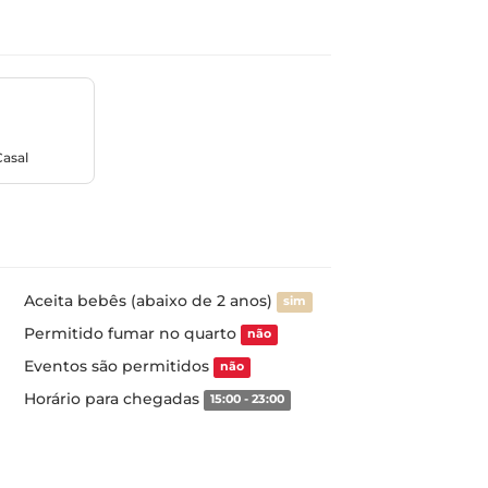
Casal
Aceita bebês (abaixo de 2 anos)
sim
Permitido fumar no quarto
não
Eventos são permitidos
não
Horário para chegadas
15:00 - 23:00