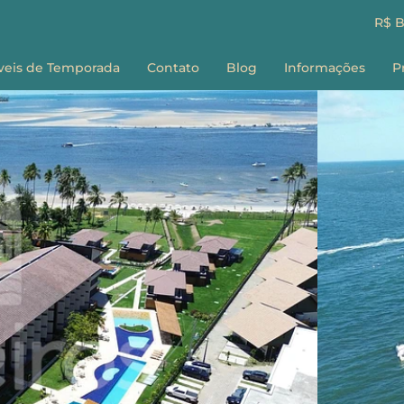
R$ 
veis de Temporada
Contato
Blog
Informações
P
Sobre nós
E
Como Reservar
G
Perguntas Frequ
Termos e Condiç
F