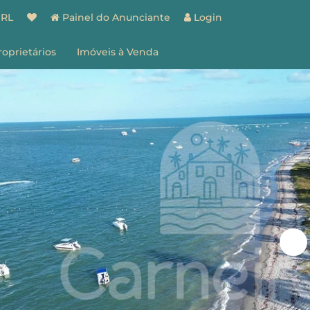
BRL
Painel do Anunciante
Login
roprietários
Imóveis à Venda
spaço do Proprietário
estão de Imóveis
entes
Vantagens
ões
Como Funciona
ale Conosco