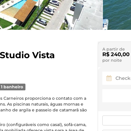
A partir de
 Studio Vista
R$ 240,00
por noite
1 banheiro
dos Carneiros proporciona o contato com a
s. As piscinas naturais, águas mornas e
banho de argila e passeio de catamarã são
ro (configuráveis como casal), sofá-cama,
a mobiliada oferece vista para a área de