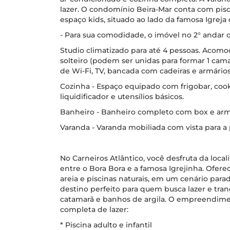
lazer. O condomínio Beira-Mar conta com pisc
espaço kids, situado ao lado da famosa Igreja
- Para sua comodidade, o imóvel no 2° andar o
Studio climatizado para até 4 pessoas. Acom
solteiro (podem ser unidas para formar 1 cama
de Wi-Fi, TV, bancada com cadeiras e armários
Cozinha - Espaço equipado com frigobar, cook
liquidificador e utensílios básicos.
Banheiro - Banheiro completo com box e arm
Varanda - Varanda mobiliada com vista para a 
No Carneiros Atlântico, você desfruta da locali
entre o Bora Bora e a famosa Igrejinha. Ofere
areia e piscinas naturais, em um cenário parad
destino perfeito para quem busca lazer e tran
catamarã e banhos de argila. O empreendime
completa de lazer:
* Piscina adulto e infantil