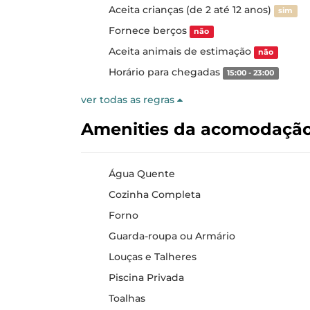
Aceita crianças (de 2 até 12 anos)
sim
Fornece berços
não
Aceita animais de estimação
não
Horário para chegadas
15:00 - 23:00
ver todas as regras
Amenities da acomodaçã
Água Quente
Cozinha Completa
Forno
Guarda-roupa ou Armário
Louças e Talheres
Piscina Privada
Toalhas