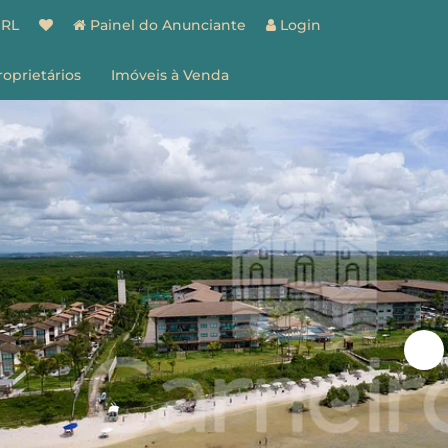
BRL
Painel do Anunciante
Login
roprietários
Imóveis à Venda
spaço do Proprietário
estão de Imóveis
entes
Vantagens
ões
Como Funciona
ale Conosco