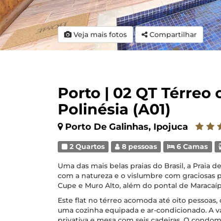
Veja mais fotos
Compartilhar
Porto | 02 QT Térreo c
Polinésia (A01)
Porto De Galinhas, Ipojuca
2 Quartos
8 pessoas
6 Camas
Uma das mais belas praias do Brasil, a Praia 
com a natureza e o vislumbre com graciosas p
Cupe e Muro Alto, além do pontal de Maracaípe
Este flat no térreo acomoda até oito pessoas, 
uma cozinha equipada e ar-condicionado. A 
privativa e mesa com seis cadeiras. O cond