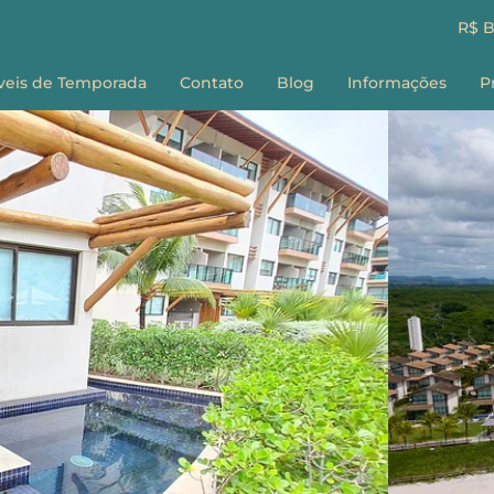
R$ 
veis de Temporada
Contato
Blog
Informações
P
Sobre nós
E
Como Reservar
G
Perguntas Frequ
Termos e Condiç
F