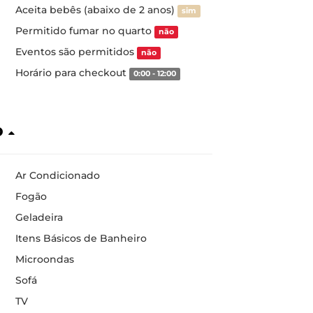
Aceita bebês (abaixo de 2 anos)
sim
Permitido fumar no quarto
não
Eventos são permitidos
não
Horário para checkout
0:00 - 12:00
o
Ar Condicionado
Fogão
Geladeira
Itens Básicos de Banheiro
Microondas
Sofá
TV